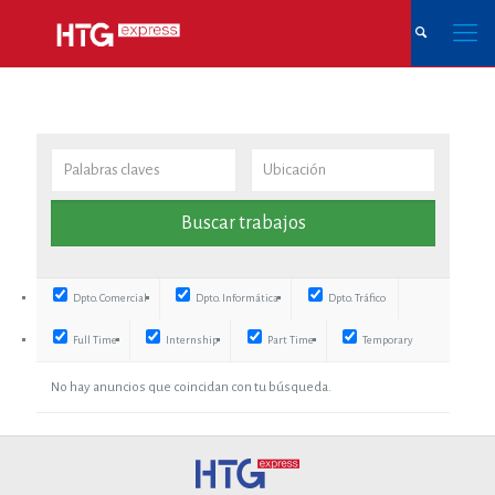
Dpto. Comercial
Dpto. Informática
Dpto. Tráfico
Full Time
Internship
Part Time
Temporary
No hay anuncios que coincidan con tu búsqueda.