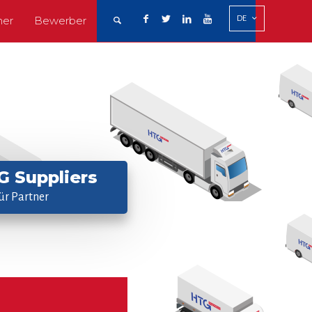
DE
ner
Bewerber
 Suppliers
ür Partner