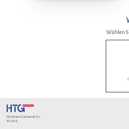
Wählen Si
Hirutrans Garraioak S.L.
© 2019