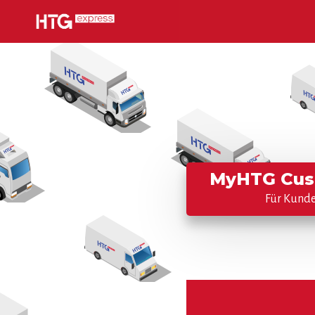
MyHTG Cus
Für Kund