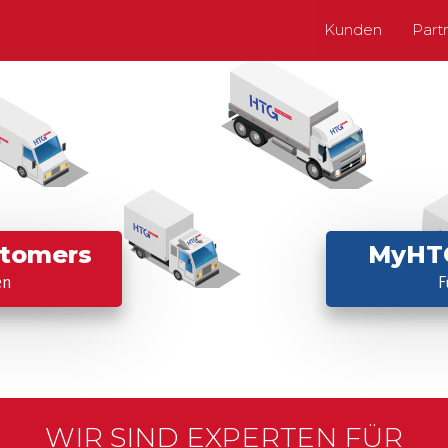
Kunden
Part
tomers
MyHTG
en
F
WIR SIND EXPERTEN FÜR