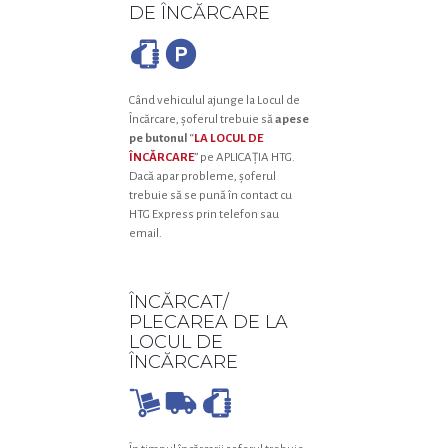
DE ÎNCĂRCARE
Când vehiculul ajunge la Locul de
Încărcare, șoferul trebuie să
apese
pe butonul
“
LA LOCUL DE
ÎNCĂRCARE
” pe APLICAȚIA HTG.
Dacă apar probleme, șoferul
trebuie să se pună în contact cu
HTG Express prin telefon sau
email.
ÎNCĂRCAT/
PLECAREA DE LA
LOCUL DE
ÎNCĂRCARE