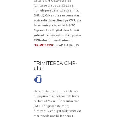
să sune la HTG Express și să
furnizeze ora de descărcare și
numele persoanei care a semnat
CMR-ul). Orice
note
sau comentarii
scrise de către client pe CMR, vor
fi comunicate imediat la HTG
Express. La sfârșitul descărcării
șoferul trebuie să trimită o poză a
CMR-ului folosind butonul
“
TRIMITE CMR
” pe APLICAȚIA HTG.
TRIMITEREA CMR-
ului
Plata pentru transport va fi făcută
după primirea unei poze de bună
calitate a CMR-ului. În cazul în care
CMR-ul original este cerut,
furnizorul va fi rugat să îl trimită cât
mai repede posibil la sediul HTG