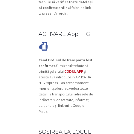
trebuie să verifice toate datele și
să confirme ordinul
folosind link-
ul prezent în ordin.
ACTIVARE AppHTG
Când Ordinul de Transport a fost
confirmat,
furnizorul trebuie să
trimită șoferului
CODUL APP
și
acesta îl va introduce în APLICAȚIA
HTG Express. Din acest moment
moment șoferul va vedea toate
detaliile transportului: adresele de
încărcare și descărcare, informații
adiționale și link-uri la Google
Maps.
SOSIREA LA LOCUL