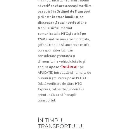
În timpul încărcarii șoferul trebuie
să
verifice că are aceeași marfă
ca
cea scrisă în
Ordinul de Transport
și că este
în stare bună. Orice
discrepanță sau inperfecțiune
trebuie să fie imediat
comunicata la HTG și scrisă pe
CMR.
Când mașina a fost încărcată,
șoferul trebuie să ancoreze marfa
corezpunzător luând în
considerare greutatea și
dimensiunile vehiculului său și
apoi să
apese
“
ÎNCĂRCAT
”
pe
APLICAȚIE, introducând numarul de
bunuri și greutatea pe APP CHAT.
Odată verificate de către
HTG
Express
, tot pe chat, șoferul va
primi un OK ca să înceapă
transportul.
ÎN TIMPUL
TRANSPORTULUI