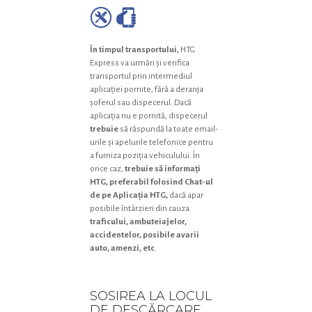
În timpul transportului,
HTG
Express va urmări și verifica
transportul prin intermediul
aplicației pornite, fără a deranja
șoferul sau dispecerul. Dacă
aplicația nu e pornită, dispecerul
trebuie
să răspundă la toate email-
urile și apelurile telefonice pentru
a furniza poziția vehiculului. În
orice caz,
trebuie să informați
HTG, preferabil folosind Chat-ul
de pe Aplicația HTG,
dacă apar
posibile întârzieri din cauza
traficului, ambuteiajelor,
accidentelor, posibile avarii
auto, amenzi, etc
.
SOSIREA LA LOCUL
DE DESCĂRCARE