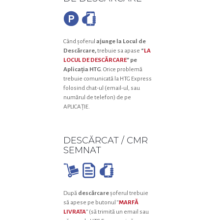
Când șoferul
ajunge la Locul de
Descărcare,
trebuie sa apase
“
LA
LOCUL DE DESCĂRCARE
” pe
Aplicația HTG
. Orice problemă
trebuie comunicată la HTG Express
folosind chat-ul (email-ul, sau
numărul de telefon) de pe
APLICAȚIE.
DESCĂRCAT / CMR
SEMNAT
După
descărcare
șoferul trebuie
să apese pe butonul “
MARFĂ
LIVRATA
” (să trimită un email sau