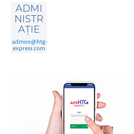
ADMI
NISTR
AȚIE
admon@htg-
express.com