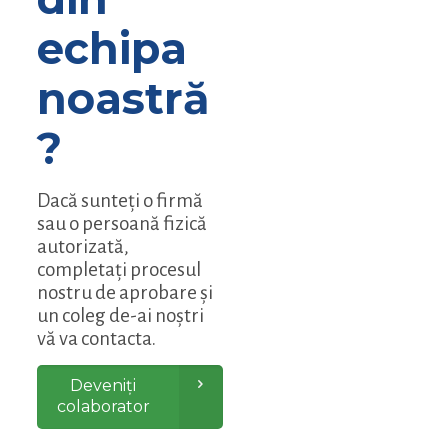
echipa
noastră
?
Dacă sunteți o firmă
sau o persoană fizică
autorizată,
completați procesul
nostru de aprobare și
un coleg de-ai noștri
vă va contacta.
Deveniți
colaborator