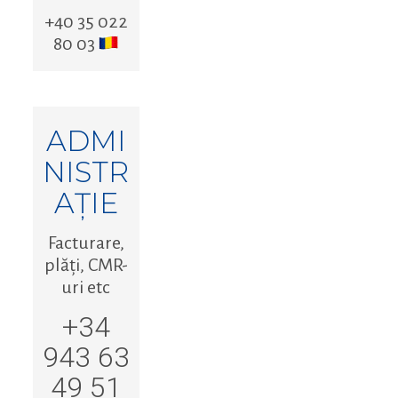
+40 35 022
80 03
ADMI
NISTR
AȚIE
Facturare,
plăți, CMR-
uri etc
+34
943 63
49 51