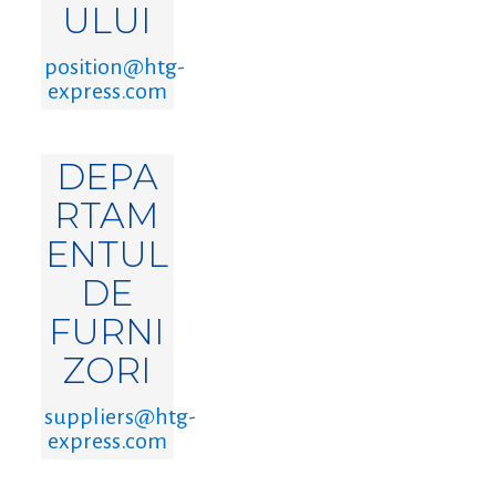
ULUI
position@htg-
express.com
DEPA
RTAM
ENTUL
DE
FURNI
ZORI
suppliers@htg-
express.com