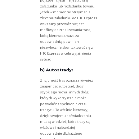
pojazdem, jeśli nie jest to kraj
załadunku lub rozładunku towaru.
Jeżeli w momencie otrzymania
zlecenia załadunku od HTG Express
wskazany przewóz nie jest
możliwy do zrealizowania trasą,
którą kierowca uważa za
odpowiednią, powinien
niezwłocznie skontaktować się z
HTG Express w celu wyjaśnienia
sytuacji.
b) Autostrady:
Znajomość tras oznacza również
znajomość autostrad, dróg
szybkiego ruchu i innych dróg,
których wykorzystanie może
pozwolić na spełnienie czasu
tranzytu. To właśnie kierowcy,
dzięki swojemu doświadczeniu,
muszą wiedzieć, które trasy są
właściwe i najbardziej
odpowiednie dla każdego