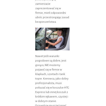
zamierzacie
zaprezentować się w
firmie, mieli odpowiedni
ubiór, przestrzegając zasad
bezpieczeństwa.
Nawet jeśli warunki
pogodowe są dobre, jest
gorąco, NIE możemy
pojawić się w firmie w
klapkach, szortach i tank
topie. Kierowca, jako dobry
profesjonalista, musi
pokazać się w koszulce HTG
Express lub innej koszuli z
krótkim rękawem, czystej i
w dobrym stanie.
Oczywiście musi też mieć