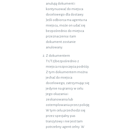
anulują dokument i
kontynuować do miejsca
docelowego dla dostawy.
Jeśli odbiorca ma agenta na
miejscu, może on udać się
bezpośrednio do miejsca
przeznaczenia i tam
dokument zostanie
anulowany.
Z dokumentem
T1/T2)bezpośrednio z
miejsca rozpoczęcia podróży.
Z tym dokumentem można
jechać do miejsca
docelowego, zatrzymując się
jedynie na granicy w celu
jego okazania i
zeskanowania lub
ostemplowania przez policję.
W tym celu przechodzi się
przez specjalny pas
tranzytowy i nie jest tam
potrzebny agent celny. W