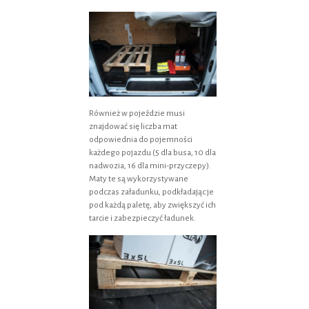
Również w pojeździe musi
znajdować się liczba mat
odpowiednia do pojemności
każdego pojazdu (5 dla busa, 10 dla
nadwozia, 16 dla mini-przyczepy).
Maty te są wykorzystywane
podczas załadunku, podkładając je
pod każdą paletę, aby zwiększyć ich
tarcie i zabezpieczyć ładunek.