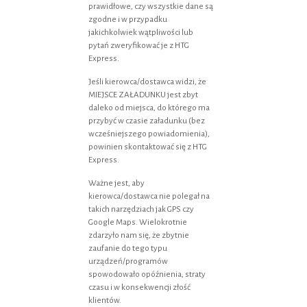
prawidłowe, czy wszystkie dane są
zgodne i w przypadku
jakichkolwiek wątpliwości lub
pytań zweryfikować je z HTG
Express.
Jeśli kierowca/dostawca widzi, że
MIEJSCE ZAŁADUNKU jest zbyt
daleko od miejsca, do którego ma
przybyć w czasie załadunku (bez
wcześniejszego powiadomienia),
powinien skontaktować się z HTG
Express.
Ważne jest, aby
kierowca/dostawca nie polegał na
takich narzędziach jak GPS czy
Google Maps. Wielokrotnie
zdarzyło nam się, że zbytnie
zaufanie do tego typu
urządzeń/programów
spowodowało opóźnienia, straty
czasu i w konsekwencji złość
klientów.