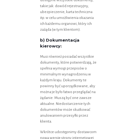
dostępne wszystkie dokumenty,
takie jak: dowód rejestracyjny,
ubezpieczenie, karta techniczna
itp. w celu umożliwienia okazania
ich każdemu organowi, który ich
zażąda (w tym klientom).
b) Dokumentacja
kierowcy:
Musi również posiadać wszystkie
dokumenty, które potwierdzają, że
spełnia wymogi przepisów o
minimalnym wynagrodzeniu w
każdym kraju. Dokumenty te
powinny być uporządkowane, aby
można je było łatwo przeglądać na
żądanie. Muszą być one zawsze
aktualne. Niedostarczenie tych
dokumentów może skutkować
anulowaniem przesyłki przez
klienta.
Wkrótce udostępnimy dostawcom
nową wersję strony internetowej