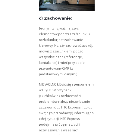
c) Zachowanie:
Jednym z najważniejszych
elementów podczas załadunku i
rozładunku jest zachowanie
kierowcy. Należy zachować spokój,
mówić z szacunkiem, podać
wszystkie dane (referencje,
kontakt itp.) i mieć przy sobie
przygotowany CMR (z
podstawowymi danymi).
NIE WOLNO kłócić się z personelem
w LC /LD. W przypadku
jakichkolwiek rozbieżności,
problemów należy niezwłocznie
zadzwonić do HTG Express (lub do
swojego pracodawcy) informując o
całej sytuacji. HTG Express
podejmie próbę mediacji i
rozwiązywania wszelkich