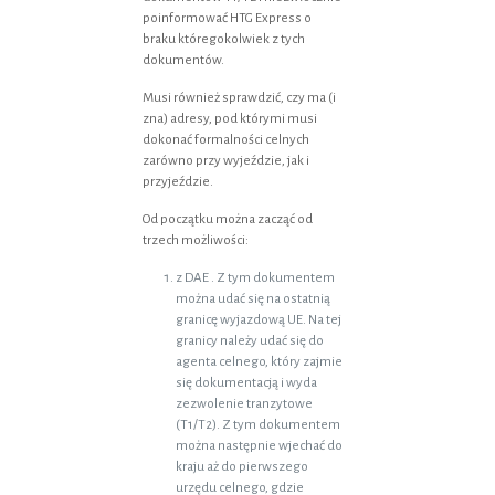
poinformować HTG Express o
braku któregokolwiek z tych
dokumentów.
Musi również sprawdzić, czy ma (i
zna) adresy, pod którymi musi
dokonać formalności celnych
zarówno przy wyjeździe, jak i
przyjeździe.
Od początku można zacząć od
trzech możliwości:
z DAE . Z tym dokumentem
można udać się na ostatnią
granicę wyjazdową UE. Na tej
granicy należy udać się do
agenta celnego, który zajmie
się dokumentacją i wyda
zezwolenie tranzytowe
(T1/T2). Z tym dokumentem
można następnie wjechać do
kraju aż do pierwszego
urzędu celnego, gdzie