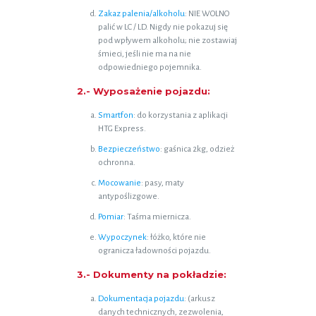
Zakaz palenia/alkoholu
: NIE WOLNO
palić w LC / LD. Nigdy nie pokazuj się
pod wpływem alkoholu; nie zostawiaj
śmieci, jeśli nie ma na nie
odpowiedniego pojemnika.
2.- Wyposażenie pojazdu:
Smartfon
: do korzystania z aplikacji
HTG Express.
Bezpieczeństwo
: gaśnica 2kg, odzież
ochronna.
Mocowanie
: pasy, maty
antypoślizgowe.
Pomiar
: Taśma miernicza.
Wypoczynek
: łóżko, które nie
ogranicza ładowności pojazdu.
3.- Dokumenty na pokładzie:
Dokumentacja pojazdu
: (arkusz
danych technicznych, zezwolenia,