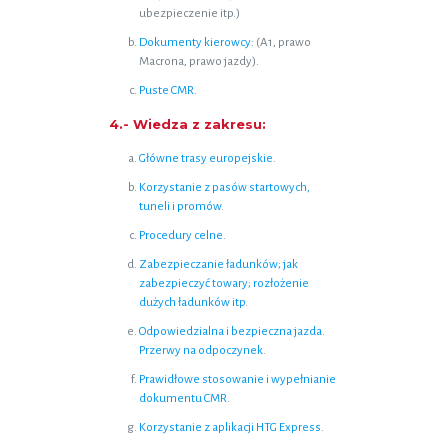
ubezpieczenie itp.)
Dokumenty kierowcy
: (A1, prawo
Macrona, prawo jazdy).
Puste CMR
.
4.- Wiedza z zakresu:
Główne trasy europejskie
.
Korzystanie z pasów startowych,
tuneli i promów
.
Procedury celne
.
Zabezpieczanie ładunków; jak
zabezpieczyć towary; rozłożenie
dużych ładunków itp
.
Odpowiedzialna i bezpieczna jazda.
Przerwy na odpoczynek
.
Prawidłowe stosowanie i wypełnianie
dokumentu CMR
.
Korzystanie z aplikacji HTG Express
.