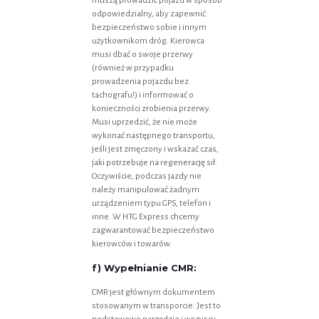
muszą prowadzić pojazd w sposób
odpowiedzialny, aby zapewnić
bezpieczeństwo sobie i innym
użytkownikom dróg. Kierowca
musi dbać o swoje przerwy
(również w przypadku
prowadzenia pojazdu bez
tachografu!) i informować o
konieczności zrobienia przerwy.
Musi uprzedzić, że nie może
wykonać następnego transportu,
jeśli jest zmęczony i wskazać czas,
jaki potrzebuje na regenerację sił.
Oczywiście, podczas jazdy nie
należy manipulować żadnym
urządzeniem typu GPS, telefon i
inne. W HTG Express chcemy
zagwarantować bezpieczeństwo
kierowców i towarów.
f) Wypełnianie CMR:
CMR jest głównym dokumentem
stosowanym w transporcie. Jest to