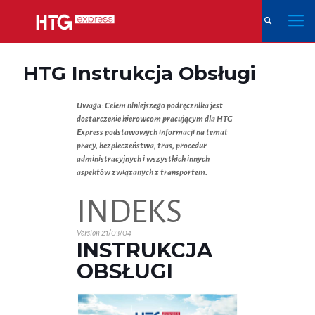
HTG Instrukcja Obsługi
Uwaga: Celem niniejszego podręcznika jest
dostarczenie kierowcom pracującym dla HTG
Express podstawowych informacji na temat
pracy, bezpieczeństwa, tras, procedur
administracyjnych i wszystkich innych
aspektów związanych z transportem.
INDEKS
Version 21/03/04
INSTRUKCJA
OBSŁUGI