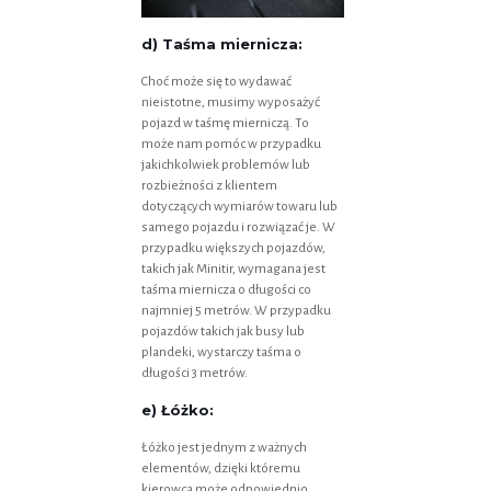
d) Taśma miernicza:
Choć może się to wydawać
nieistotne, musimy wyposażyć
pojazd w taśmę mierniczą. To
może nam pomóc w przypadku
jakichkolwiek problemów lub
rozbieżności z klientem
dotyczących wymiarów towaru lub
samego pojazdu i rozwiązać je. W
przypadku większych pojazdów,
takich jak Minitir, wymagana jest
taśma miernicza o długości co
najmniej 5 metrów. W przypadku
pojazdów takich jak busy lub
plandeki, wystarczy taśma o
długości 3 metrów.
e) Łóżko:
Łóżko jest jednym z ważnych
elementów, dzięki któremu
kierowca może odpowiednio