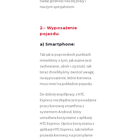
nadać godność naszej pracy i
naszym specjalistom.
.
2.- Wyposażenie
pojazdu:
a) Smartphone:
Tak jak w poprzednich punktach
mówiliśmy o tym, jak ważne jest
zachowanie, ubiór i czystość, tak
teraz chcielibyśmy zwrócić uwagę
na wyposażenie, które kierowca
musi mieć na pokładzie pojazdu.
Do dobrej współpracy z HTG
Express niezbędne jest posiadanie
przez kierowcę smartfona z
systemem Android, który
umożliwia korzystanie z aplikacji
HTG Express. Oprócz korzystania z
aplikacji HTG Express, taki telefon
pozwala kierowcy na przesyłanie