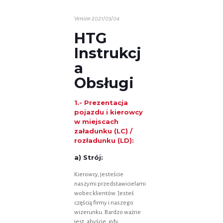
Version 2021/03/04
HTG
Instrukcj
a
Obsługi
1.- Prezentacja
pojazdu i kierowcy
w miejscach
załadunku (LC) /
rozładunku (LD):
a) Strój:
Kierowcy, jesteście
naszymi przedstawicielami
wobec klientów. Jesteś
częścią firmy i naszego
wizerunku. Bardzo ważne
jest, abyście, gdy