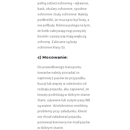
pełną odzież ochronną – rękawice,
kask, okulary ochornne, spodnie
ochronne i buty ochronne. Należy
podkreślić, że muszą to być buty, a
nie półbuty. Różnica polega na tym,
że botki zakrywają nogi powyżej
kostek i zazwyczaj mają większą
ochronę. Zalecane są buty
ochronne klasy S3.
c) Mocowanie:
Do prawidłowego transportu
towarów należy posiadać co
najmniej 5 pasów (w przypadku
busa) lub więcej, w zależności od
rodzaju pojazdu, aby zapewnić, że
towary podróżują w dobrym stanie.
Stare, używane lub zużyte pasy NIE
są ważne. Wielokrotnie mieliśmy
problemy przy załadunku. Klient
nie chciał załadować pojazdu,
ponieważ kierowca nie miał pasów
w dobrym stanie.