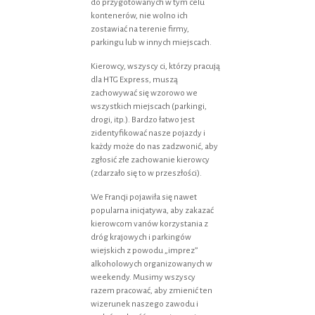
do przygotowanych w tym celu
kontenerów, nie wolno ich
zostawiać na terenie firmy,
parkingu lub w innych miejscach.
Kierowcy, wszyscy ci, którzy pracują
dla HTG Express, muszą
zachowywać się wzorowo we
wszystkich miejscach (parkingi,
drogi, itp.). Bardzo łatwo jest
zidentyfikować nasze pojazdy i
każdy może do nas zadzwonić, aby
zgłosić złe zachowanie kierowcy
(zdarzało się to w przeszłości).
We Francji pojawiła się nawet
popularna inicjatywa, aby zakazać
kierowcom vanów korzystania z
dróg krajowych i parkingów
wiejskich z powodu „imprez”
alkoholowych organizowanych w
weekendy. Musimy wszyscy
razem pracować, aby zmienić ten
wizerunek naszego zawodu i