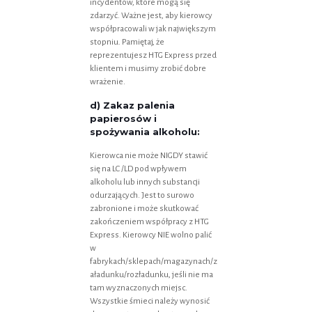
incydentów, które mogą się
zdarzyć. Ważne jest, aby kierowcy
współpracowali w jak największym
stopniu. Pamiętaj, że
reprezentujesz HTG Express przed
klientem i musimy zrobić dobre
wrażenie.
d) Zakaz palenia
papierosów i
spożywania alkoholu:
Kierowca nie może NIGDY stawić
się na LC /LD pod wpływem
alkoholu lub innych substancji
odurzających. Jest to surowo
zabronione i może skutkować
zakończeniem współpracy z HTG
Express. Kierowcy NIE wolno palić
w
fabrykach/sklepach/magazynach/z
aładunku/rozładunku, jeśli nie ma
tam wyznaczonych miejsc.
Wszystkie śmieci należy wynosić