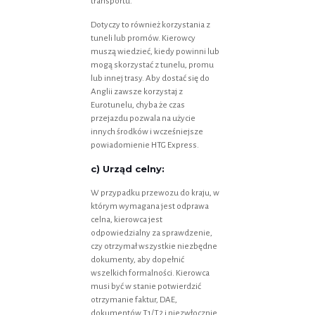
transportu.
Dotyczy to również korzystania z
tuneli lub promów. Kierowcy
muszą wiedzieć, kiedy powinni lub
mogą skorzystać z tunelu, promu
lub innej trasy. Aby dostać się do
Anglii zawsze korzystaj z
Eurotunelu, chyba że czas
przejazdu pozwala na użycie
innych środków i wcześniejsze
powiadomienie HTG Express.
c) Urząd celny:
W przypadku przewozu do kraju, w
którym wymagana jest odprawa
celna, kierowca jest
odpowiedzialny za sprawdzenie,
czy otrzymał wszystkie niezbędne
dokumenty, aby dopełnić
wszelkich formalności. Kierowca
musi być w stanie potwierdzić
otrzymanie faktur, DAE,
dokumentów T1/T2 i niezwłocznie