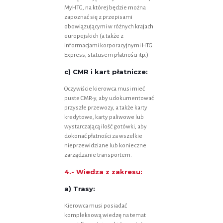
MyHTG, na której będzie można
zapoznać się z przepisami
obowiązującymi w różnych krajach
europejskich (a także z
informacjami korporacyjnymi HTG
Express, statusem płatności itp.)
c) CMR i kart płatnicze:
Oczywiście kierowca musi mieć
puste CMR-y, aby udokumentować
przyszłe przewozy, a także karty
kredytowe, karty paliwowe lub
wystarczającą ilość gotówki, aby
dokonać płatności za wszelkie
nieprzewidziane lub konieczne
zarządzanie transportem.
4.- Wiedza z zakresu:
a) Trasy:
Kierowca musi posiadać
kompleksową wiedzę na temat