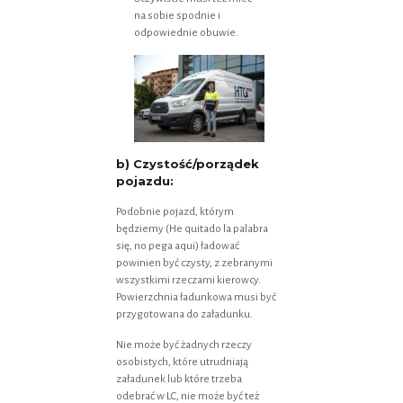
na sobie spodnie i
odpowiednie obuwie.
b) Czystość/porządek
pojazdu:
Podobnie pojazd, którym
będziemy (He quitado la palabra
się, no pega aqui) ładować
powinien być czysty, z zebranymi
wszystkimi rzeczami kierowcy.
Powierzchnia ładunkowa musi być
przygotowana do załadunku.
Nie może być żadnych rzeczy
osobistych, które utrudniają
załadunek lub które trzeba
odebrać w LC, nie może być też