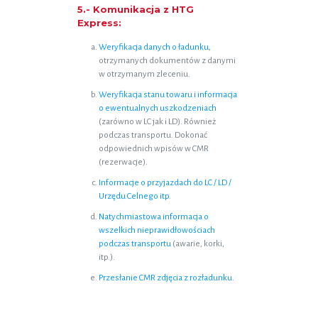
5.- Komunikacja z HTG
Express:
Weryfikacja danych o ładunku
,
otrzymanych dokumentów z danymi
w otrzymanym zleceniu.
Weryfikacja stanu towaru i informacja
o ewentualnych uszkodzeniach
(zarówno w LC jak i LD). Również
podczas transportu. Dokonać
odpowiednich wpisów w CMR
(rezerwacje).
Informacje o przyjazdach do LC / LD /
Urzędu Celnego itp
.
Natychmiastowa informacja o
wszelkich nieprawidłowościach
podczas transportu
(awarie, korki,
itp.).
Przesłanie CMR zdjęcia z rozładunku
.