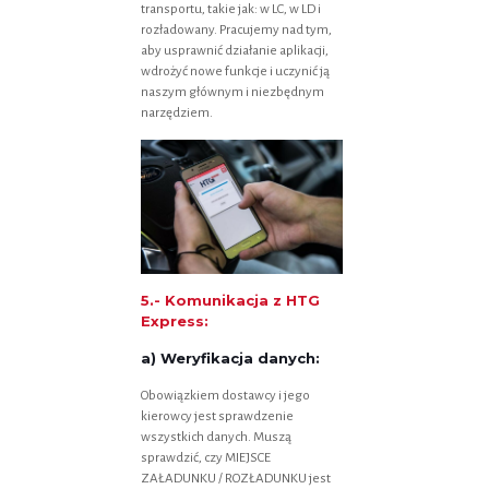
transportu, takie jak: w LC, w LD i
rozładowany. Pracujemy nad tym,
aby usprawnić działanie aplikacji,
wdrożyć nowe funkcje i uczynić ją
naszym głównym i niezbędnym
narzędziem.
5.- Komunikacja z HTG
Express:
a) Weryfikacja danych:
Obowiązkiem dostawcy i jego
kierowcy jest sprawdzenie
wszystkich danych. Muszą
sprawdzić, czy MIEJSCE
ZAŁADUNKU / ROZŁADUNKU jest