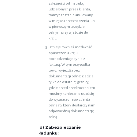
zależności od instrukcji
udzielonych przez klienta,
tranzyt zostanie anulowany
w miejscu przeznaczenia lub
w pierwszym urzędzie
celnym przy wjeździe do
kraju.
Istnieje również możliwość
opuszczenia kraju
pochodzenia jedynie z
fakturą. W tym przypadku
towar wyjeżdża bez
dokumentacji celnej i jedzie
tylko do ostatniej granicy,
gdzie przed przekroczeniem
musimy koniecznie udać się
do wyznaczonego agenta
celnego, który dostarczy nam
odpowiednią dokumentację
celną.
d) Zabezpieczanie
ładunku: