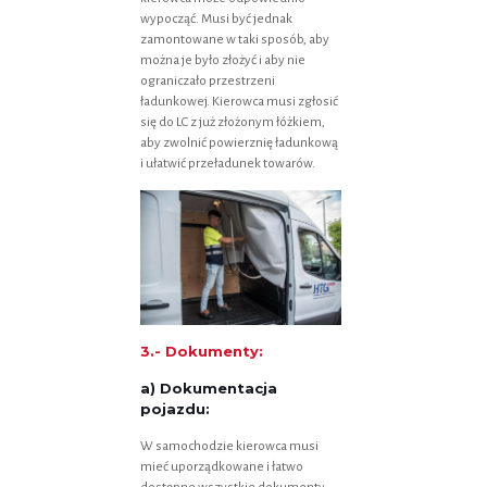
wypocząć. Musi być jednak
zamontowane w taki sposób, aby
można je było złożyć i aby nie
ograniczało przestrzeni
ładunkowej. Kierowca musi zgłosić
się do LC z już złożonym łóżkiem,
aby zwolnić powierznię ładunkową
i ułatwić przeładunek towarów.
3.- Dokumenty:
a) Dokumentacja
pojazdu:
W samochodzie kierowca musi
mieć uporządkowane i łatwo