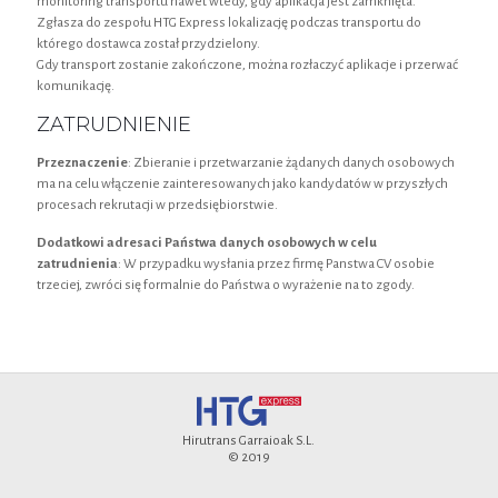
monitoring transportu nawet wtedy, gdy aplikacja jest zamknięta.
Zgłasza do zespołu HTG Express lokalizację podczas transportu do
którego dostawca został przydzielony.
Gdy transport zostanie zakończone, można rozłaczyć aplikacje i przerwać
komunikację.
ZATRUDNIENIE
Przeznaczenie
: Zbieranie i przetwarzanie żądanych danych osobowych
ma na celu włączenie zainteresowanych jako kandydatów w przyszłych
procesach rekrutacji w przedsiębiorstwie.
Dodatkowi adresaci Państwa danych osobowych w celu
zatrudnienia
: W przypadku wysłania przez firmę Panstwa CV osobie
trzeciej, zwróci się formalnie do Państwa o wyrażenie na to zgody.
Hirutrans Garraioak S.L.
© 2019