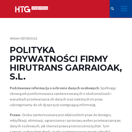
Version 08/08/2022
POLITYKA
PRYWATNOŚCI FIRMY
HIRUTRANS GARRAIOAK,
S.L.
Podstawowa informacja o ochronie danych osobowych:
Spełniając
obowiązek poinformowania zainteresowanych o okolicznościach i
warunkach przetwarzania ich danych oraz należnych im praw,
udostępniamy do ich dyspozycji następującą informację.
Prawa:
Osoba zainteresowana jest właścicielem praw do dostępu,
rektyfikacji, eliminacji, ograniczenia i sprzeciwu wobec przetwarzania jej
danych osobowych, jak również prawa przenoszenia tychże. Tym
samym, w dowolnej chwili, osoba zainteresowana może odwołać