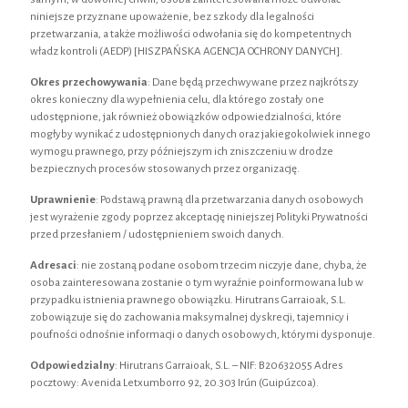
niniejsze przyznane upoważenie, bez szkody dla legalności
przetwarzania, a także możliwości odwołania się do kompetentnych
władz kontroli (AEDP) [HISZPAŃSKA AGENCJA OCHRONY DANYCH].
Okres przechowywania
: Dane będą przechwywane przez najkrótszy
okres konieczny dla wypełnienia celu, dla którego zostały one
udostępnione, jak również obowiązków odpowiedzialności, które
mogłyby wynikać z udostępnionych danych oraz jakiegokolwiek innego
wymogu prawnego, przy późniejszym ich zniszczeniu w drodze
bezpiecznych procesów stosowanych przez organizację.
Uprawnienie
: Podstawą prawną dla przetwarzania danych osobowych
jest wyrażenie zgody poprzez akceptację niniejszej Polityki Prywatności
przed przesłaniem / udostępnieniem swoich danych.
Adresaci
: nie zostaną podane osobom trzecim niczyje dane, chyba, że
osoba zainteresowana zostanie o tym wyraźnie poinformowana lub w
przypadku istnienia prawnego obowiązku. Hirutrans Garraioak, S.L.
zobowiązuje się do zachowania maksymalnej dyskrecji, tajemnicy i
poufności odnośnie informacji o danych osobowych, którymi dysponuje.
Odpowiedzialny
: Hirutrans Garraioak, S.L. – NIF: B20632055 Adres
pocztowy: Avenida Letxumborro 92, 20.303 Irún (Guipúzcoa).