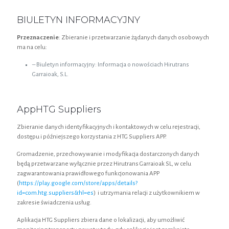
BIULETYN INFORMACYJNY
Przeznaczenie
: Zbieranie i przetwarzanie żądanych danych osobowych
ma na celu:
– Biuletyn informacyjny: Informacja o nowościach Hirutrans
Garraioak, S.L.
AppHTG Suppliers
Zbieranie danych identyfikacyjnych i kontaktowych w celu rejestracji,
dostępu i późniejszego korzystania z HTG Suppliers APP.
Gromadzenie, przechowywanie i modyfikacja dostarczonych danych
będą przetwarzane wyłącznie przez Hirutrans Garraioak SL, w celu
zagwarantowania prawidłowego funkcjonowania APP
(
https://play.google.com/store/apps/details?
id=com.htg.suppliers&hl=es
) i utrzymania relacji z użytkownikiem w
zakresie świadczenia usług.
Aplikacja HTG Suppliers zbiera dane o lokalizacji, aby umożliwić