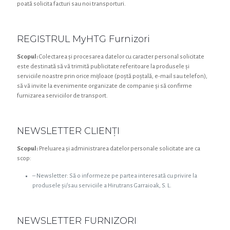
poată solicita facturi sau noi transporturi.
REGISTRUL MyHTG Furnizori
Scopul:
Colectarea și procesarea datelor cu caracter personal solicitate
este destinată să vă trimită publicitate referitoare la produsele și
serviciile noastre prin orice mijloace (poștă poștală, e-mail sau telefon),
să vă invite la evenimente organizate de companie și să confirme
furnizarea serviciilor de transport.
NEWSLETTER CLIENȚI
Scopul:
Preluarea și administrarea datelor personale solicitate are ca
scop:
– Newsletter: Să o informeze pe partea interesată cu privire la
produsele și/sau serviciile a Hirutrans Garraioak, S. L.
NEWSLETTER FURNIZORI