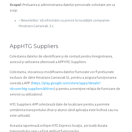
Scopul:
Preluarea și administrarea datelor personale solicitate are ca
scop:
– Newsletter: Vă informăm cu privire la noutățile companiei
Hirutrans Garraioak, S.L.
AppHTG Suppliers
Colectarea datelor de identificare și de contact pentru înregistrarea,
accesul și utilizarea ulterioară a APP HTG Suppliers.
Colectarea, stocarea și modificarea datelor furnizate vor fi prelucrate
exclusiv de către Hirutrans Garraioak SL, pentru a asigura funcționarea
corectă a APP (
https://play.google.com/store/apps/details?
id=com.htg.suppliers&hl=es
) și pentru a menține relația de furnizare de
servicii cu utilizatorul.
HTG Suppliers APP colectează date de localizare pentru a permite
urmărirea transportului chiar și atunci când aplicația este închisă sau nu
este utilizată.
Aceasta raportează echipei HTG Express locația , pe toată durata
transportului care i-a fost atribuit furnizorului.