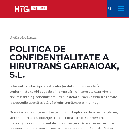
Versión 08/08/2022
POLITICA DE
CONFIDENȚIALITATE A
HIRUTRANS GARRAIOAK,
S.L.
Informații de bază privind protecția datelor personale
: În
conformitate cu obligația de a informa părțile interesate cu privire la
circumstanțele și condițiile prelucrării datelor dumeavoastră și cu privire
la drepturile care vă asistă, vă oferim următoarele informații.
Drepturi
: Partea interesată este titularul drepturilor de acces, rectificare,
ștergere, limitare și opoziție la prelucrarea datelor sale personale,
precum și a dreptului la portabilitatea acestora. De asemenea, în orice
moment, partea interesată poate retrage consimțământul dat fără ca