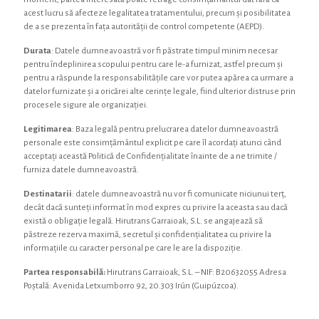
acest lucru să afecteze legalitatea tratamentului, precum și posibilitatea
de a se prezenta în fața autorității de control competente (AEPD).
Durata
: Datele dumneavoastră vor fi păstrate timpul minim necesar
pentru îndeplinirea scopului pentru care le-a furnizat, astfel precum și
pentru a răspunde la responsabilitățile care vor putea apărea ca urmare a
datelor furnizate și a oricărei alte cerințe legale, fiind ulterior distruse prin
procesele sigure ale organizației.
Legitimarea
: Baza legală pentru prelucrarea datelor dumneavoastră
personale este consimțământul explicit pe care îl acordați atunci când
acceptați această Politică de Confidențialitate înainte de a ne trimite /
furniza datele dumneavoastră.
Destinatarii
: datele dumneavoastră nu vor fi comunicate niciunui terț,
decât dacă sunteți informat în mod expres cu privire la aceasta sau dacă
există o obligație legală. Hirutrans Garraioak, S.L. se angajează să
păstreze rezerva maximă, secretul și confidențialitatea cu privire la
informațiile cu caracter personal pe care le are la dispoziție.
Partea responsabilă:
Hirutrans Garraioak, S.L. – NIF: B20632055 Adresa
Poștală: Avenida Letxumborro 92, 20.303 Irún (Guipúzcoa).