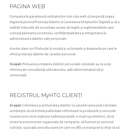
PAGINA WEB
Compania le garantează utilizatorilor site-ului web că respectă Legea
Organică privind Protecția Datelor și Garantarea Drepturilor Digitale și că a
stabilit măsurile de securitate cerute de legile și reglementările care
vizează păstrarea secretului, confidențialitatea și integritatea în
administrarea datelor sale personale.
Aceste date vor fi folosite în modul și cu limitele și drepturile pe care le
oferă protecția datelor de caracter personal.
Scopul:
Preluarea și tratarea datelor personale solicitate au ca scop
oferirea de consultanță utilizatorului, atât administrativă cât și
comercială.
REGISTRUL MyHTG CLIENȚI
Scopul:
Colectarea și prelucrarea datelor cu caracter personal solicitate
urmărește să vă trimită publicitate referitoare la produsele și serviciile
noastre prin orice mijloace (adresă poștală, e-mail sau telefon), să vă
invite la evenimente organizate de companie, să furnizeze serviciul
solicitat, să poată consulta starea în care se află un transport și chiar să vă