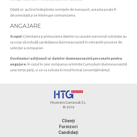
Odată ce au fost îndeplinite cerințele de transport, aceasta poate fi
deconectată și se întrerupe comunicarea.
ANGAJARE
Scopul:
Colectarea și prelucrarea datelor cu caracter personal solicitate au
ca scop să includă candidatura dumneavoastră în viitoarele procese de
selecție a companiei.
Destinatari adiționali ai datelor dumneavoastră personale pentru
angajare:
În cazul în care compania va trimite Curriculum dumneavoastră
unei terțe părți, vi se va solicita în mod formal consimțământul.
Hirutrans Garraioak S.L.
© 2019
Clienți
Furnizori
Candidați