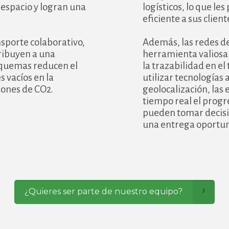
 espacio y logran una
logísticos, lo que l
eficiente a sus client
sporte colaborativo,
Además, las redes d
ribuyen a una
herramienta valiosa 
esquemas reducen el
la trazabilidad en el
 vacíos en la
utilizar tecnologías
siones de CO2.
geolocalización, la
tiempo real el progre
pueden tomar decisi
una entrega oportuna
¿Quieres ser parte de nuestro equipo?