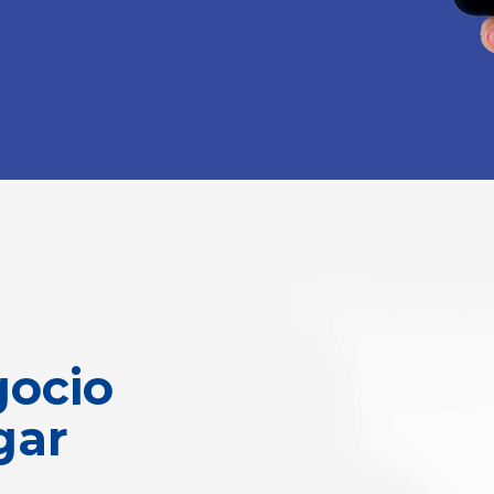
gocio
gar