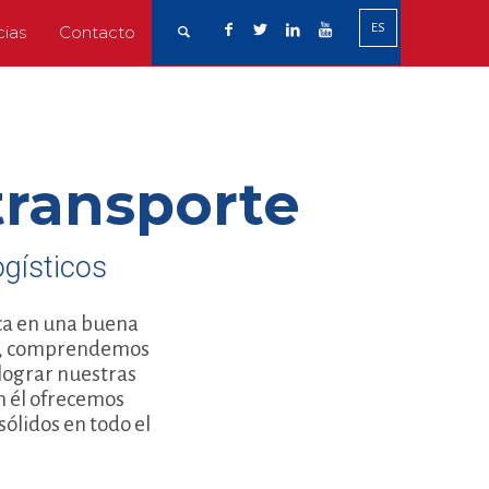
ES
cias
Contacto
transporte
gísticos
ica en una buena
ías, comprendemos
 lograr nuestras
n él ofrecemos
sólidos en todo el