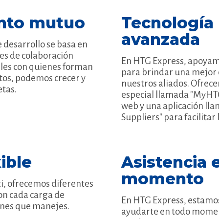
nto mutuo
Tecnología
avanzada
e desarrollo se basa en
es de colaboración
En HTG Express, apoyam
bles con quienes forman
para brindar una mejor 
ntos, podemos crecer y
nuestros aliados. Ofrec
tas.
especial llamada "MyHTG
web y una aplicación l
Suppliers" para facilitar
ible
Asistencia 
momento
i, ofrecemos diferentes
on cada carga de
En HTG Express, estamo
ones que manejes.
ayudarte en todo moment