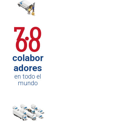
7.0
00
colabor
adores
en todo el
mundo