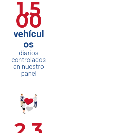
1.5
00
vehícul
os
diarios
controlados
en nuestro
panel
2.3