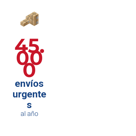
45.
00
0
envíos
urgente
s
al año