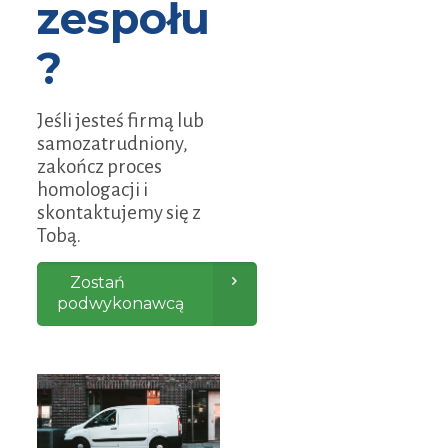
zespołu
?
Jeśli jesteś firmą lub
samozatrudniony,
zakończ proces
homologacji i
skontaktujemy się z
Tobą.
Zostań
podwykonawcą