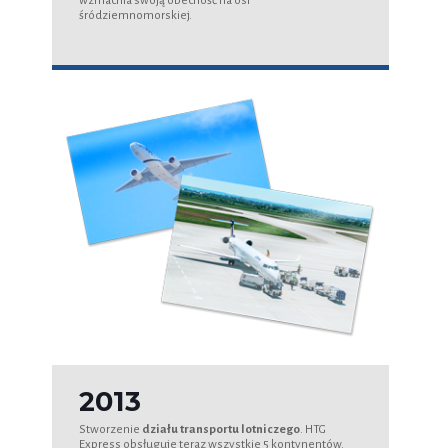
wzmacnia swoją obecność na osi
śródziemnomorskiej.
2013
Stworzenie
działu transportu lotniczego
. HTG
Express obsługuje teraz wszystkie 5 kontynentów.