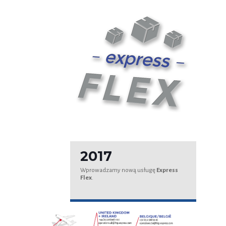
2017
Wprowadzamy nową usługę
Express
Flex
.