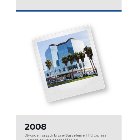
2008
Otwarcie
naszych biur w Barcelonie
. HTG Express