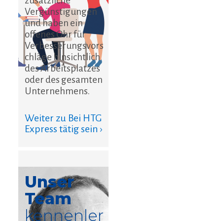
zusätzliche
Vergünstigungen
und haben ein
offenes Ohr für
Verbesserungsvors
chläge hinsichtlich
des Arbeitsplatzes
oder des gesamten
Unternehmens.
Weiter zu Bei HTG
Express tätig sein ›
Unser
Team
kennenler