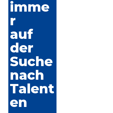
imme
r
auf
der
Suche
nach
Talent
en