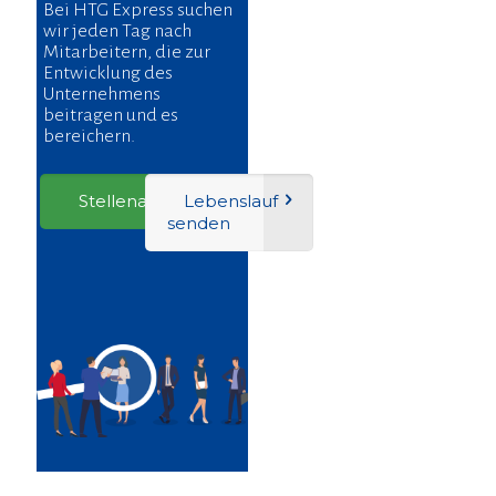
Bei HTG Express suchen
wir jeden Tag nach
Mitarbeitern, die zur
Entwicklung des
Unternehmens
beitragen und es
bereichern.
Stellenangebote
Lebenslauf
senden