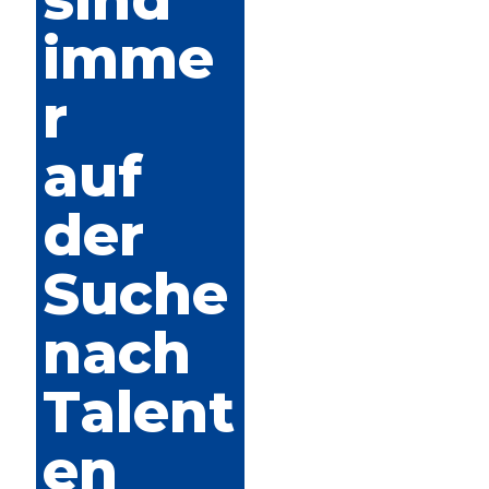
imme
r
auf
der
Suche
nach
Talent
en