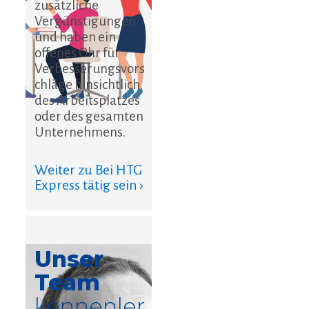
zusätzliche
Vergünstigungen
und haben ein
offenes Ohr für
Verbesserungsvors
chläge hinsichtlich
des Arbeitsplatzes
oder des gesamten
Unternehmens.
Weiter zu Bei HTG
Express tätig sein ›
Unser
Team
kennenler