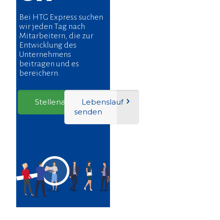
Bei HTG Express suchen
wir jeden Tag nach
Mitarbeitern, die zur
Entwicklung des
Unternehmens
beitragen und es
bereichern.
Stellenangebote
Lebenslauf
senden