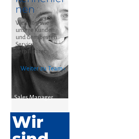
nen
Vielfältig wie
unsere Kunden
und dem besten
Service
verpflichtet.
Weiter zu Team ›
Sales Manager
Wir
sind