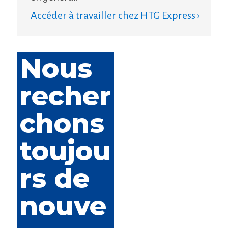
Accéder à travailler chez HTG Express ›
Nous
recher
chons
toujou
rs de
nouve