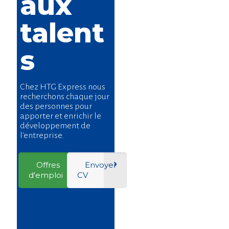
aux
talent
s
Chez HTG Express nous
recherchons chaque jour
des personnes pour
apporter et enrichir le
développement de
l'entreprise.
Offres
Envoyer
d'emploi
CV