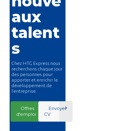
nouve
aux
talent
s
Chez HTG Express nous
recherchons chaque jour
des personnes pour
apporter et enrichir le
développement de
l'entreprise.
Offres
Envoyer
d'emploi
CV