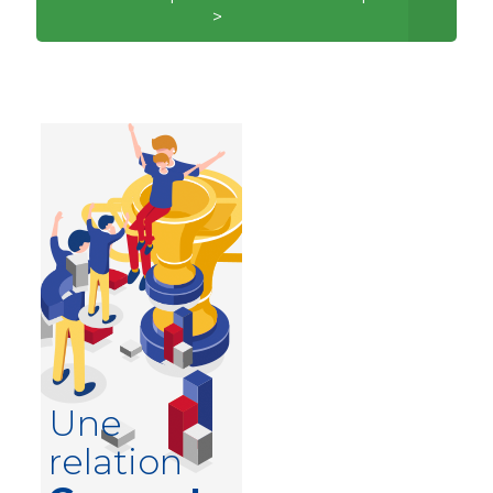
>
Une
relation