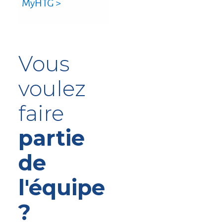
MyHTG >
Vous
voulez
faire
partie
de
l'équipe
?