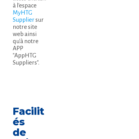
à l'espace
MyHTG
Supplier
sur
notre site
web ainsi
qu'à notre
APP
"AppHTG
Suppliers".
Facilit
és
de