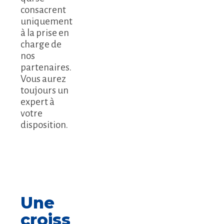
consacrent
uniquement
à la prise en
charge de
nos
partenaires.
Vous aurez
toujours un
expert à
votre
disposition.
Une
croiss