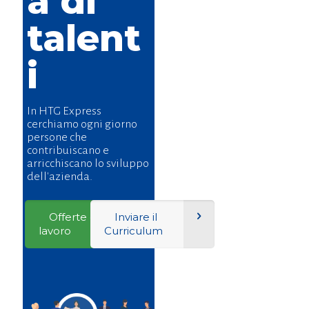
a di
talent
i
In HTG Express
cerchiamo ogni giorno
persone che
contribuiscano e
arricchiscano lo sviluppo
dell'azienda.
Offerte di
Inviare il
lavoro
Curriculum