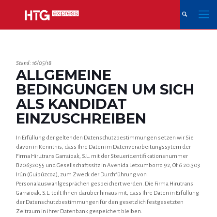
Stand: 16/05/18
ALLGEMEINE
BEDINGUNGEN UM SICH
ALS KANDIDAT
EINZUSCHREIBEN
In Erfüllung der geltenden Datenschutzbestimmungen setzen wir Sie
davon in Kenntnis, dass Ihre Daten im Datenverarbeitungssytem der
Firma Hirutrans Garraioak, S.L. mit der Steueridentifikationsnummer
B20632055 und Gesellschaftssitz in Avenida Letxumborro 92, Of.6 20.303
Irún (Guipúzcoa), zum Zweck der Durchführung von
Personalauswahlgesprächen gespeichert werden. Die Firma Hirutrans
Garraioak, S.L. teilt Ihnen darüber hinaus mit, dass Ihre Daten in Erfüllung
der Datenschutzbestimmungen für den gesetzlich festgesetzten
Zeitraum in ihrer Datenbank gespeichert bleiben.