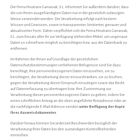
Die Firma Hirutrans Garraioak, S.L. informiert Sie außerdem darüber, dass
die von Ihnen ausgehändigten Daten nur in der gesetzlich zulässigen
Weise verwendet werden. Die Verarbeitung erfolgt nach bestem
Wissen und Gewissen, sowie in transparenter, limitierter, genauer und
aktualisierter Form. Daher verpflichtet sich die Firma Hirutrans Garraioak,
S.L. zum Einsatz aller ihr zur Verfügung stehenden Mittel, um ungenaue
Daten so schnell wie möglich zu berichtigen bzw. aus der Datenbank zu
entfernen.
Im Rahmen der Ihnen auf Grundlage der gesetzlichen
Datenschutzbestimmungen verliehenen Befugnisse sind Sie dazu
berechtigt, Ihre personenbezogenen Daten einzusehen, sie zu
berichtigen, die Verarbeitung dieser einzuschränken, sie zu löschen,
gegen die Verarbeitung dieser Einspruch einzulegen sowie das Recht
auf Datenerfassung zu übertragen bzw. Ihre Zustimmung zur
Verarbeitung dieser personenbezogenen Daten zu geben, indem Sie
einen schriftlichen Antrag an die oben angeführte Postadresse oder an
die nachfolgende E-Mail-Adresse senden
unter Beifügung der Kopie
Ihres Ausweisdokumentes
.
Darüber hinaus können Sie jederzeit Beschwerden bezüglich der
Verarbeitung Ihrer Daten bei den zuständigen Kontrollbehörden
einreichen.