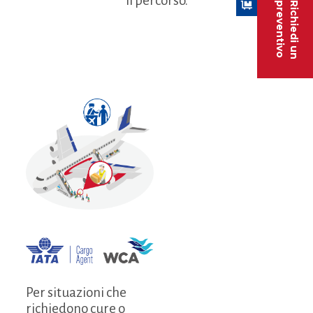
il percorso.
preventivo
Richiedi un
Per situazioni che
richiedono cure o