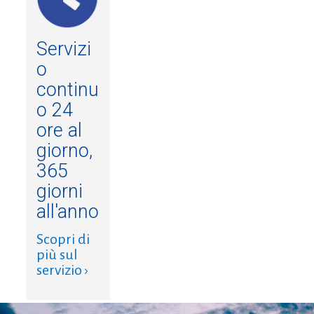
Servizi
o
continu
o 24
ore al
giorno,
365
giorni
all'anno
Scopri di
più sul
servizio ›