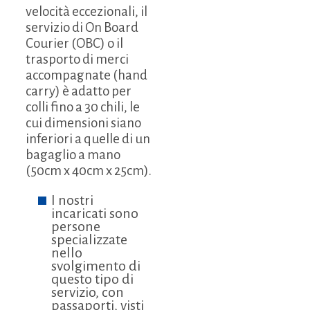
velocità eccezionali, il
servizio di On Board
Courier (OBC) o il
trasporto di merci
accompagnate (hand
carry) è adatto per
colli fino a 30 chili, le
cui dimensioni siano
inferiori a quelle di un
bagaglio a mano
(50cm x 40cm x 25cm).
I nostri
incaricati sono
persone
specializzate
nello
svolgimento di
questo tipo di
servizio, con
passaporti, visti