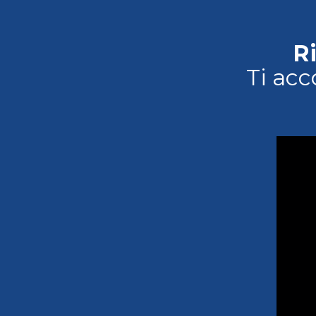
R
Ti acc