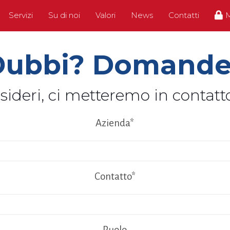
Servizi
Su di noi
Valori
News
Contatti
Dubbi? Domande
sideri, ci metteremo in contatt
Azienda*
Contatto*
Ruolo