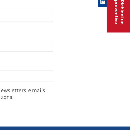
preventivo
Richiedi un
ewsletters. e mails
a zona.