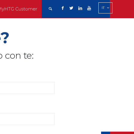
IT
MyHTG Customer
?
o con te: