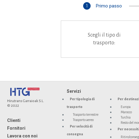
1
Primo passo
Scegli il tipo di
trasporto:
Servizi
Per tipologia di
Per destinaz
Hirutrans Garraioak S.L.
© 2022
trasporto
Europa
Marocco
Trasporto terrestre
Turchia
Clienti
Trasporto aereo
Resto del m
Per velocità di
Fornitori
Per necessit
consegna
Lavora con noi
Ritiro/conseg