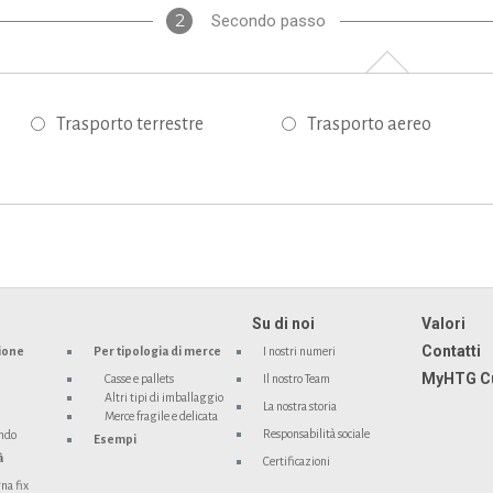
2
Secondo passo
Trasporto terrestre
Trasporto aereo
Su di noi
Valori
Contatti
ione
Per tipologia di merce
I nostri numeri
MyHTG C
Casse e pallets
Il nostro Team
Altri tipi di imballaggio
La nostra storia
Merce fragile e delicata
Responsabilità sociale
ondo
Esempi
à
Certificazioni
na fix