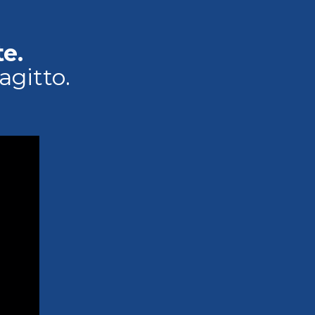
e.
agitto.