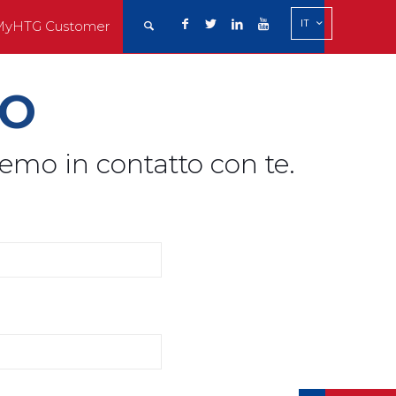
IT
MyHTG Customer
MO
mo in contatto con te.