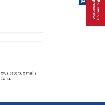
preventivo
Richiedi un
ewsletters. e mails
a zona.