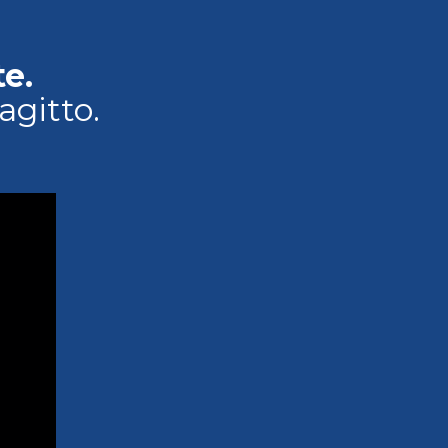
e.
agitto.