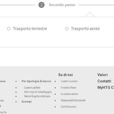
2
Secondo passo
Trasporto terrestre
Trasporto aereo
Su di noi
Valori
Contatti
ione
Per tipologia di merce
I nostri numeri
MyHTG C
Casse e pallets
Il nostro Team
Altri tipi di imballaggio
La nostra storia
Merce fragile e delicata
Responsabilità sociale
ondo
Esempi
à
Certificazioni
na fix