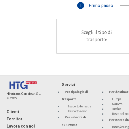
1
Primo passo
Scegli il tipo di
trasporto:
Servizi
Per tipologia di
Per destinaz
Hirutrans Garraioak S.L.
© 2022
trasporto
Europa
Marocco
Trasporto terrestre
Turchia
Clienti
Trasporto aereo
Resto del m
Per velocità di
Fornitori
Per necessit
consegna
Lavora con noi
Ritiro/conseg