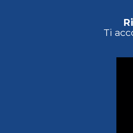
R
Ti acc