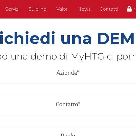
Servizi
Su di noi
Valori
News
Contatti
ichiedi una DE
 ad una demo di MyHTG ci porre
Azienda*
Contatto*
Ruolo