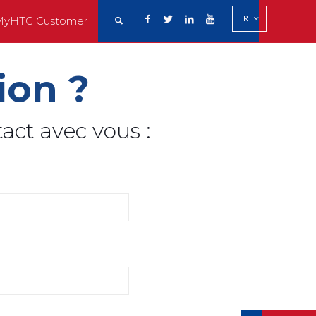
FR
MyHTG Customer
ion ?
act avec vous :