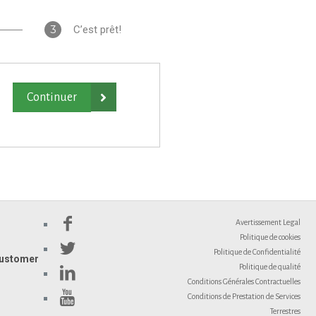
3
C’est prêt!

Avertissement Legal
Politique de cookies
Politique de Confidentialité
ustomer
Politique de qualité
Conditions Générales Contractuelles
Conditions de Prestation de Services
Terrestres