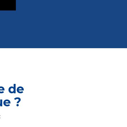
e de
ue ?
: