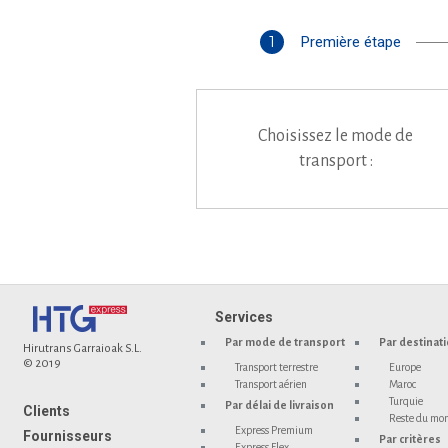
1
Première étape
Choisissez le mode de
transport :
Services
Par mode de transport
Par destinat
Hirutrans Garraioak S.L.
© 2019
Transport terrestre
Europe
Transport aérien
Maroc
Turquie
Par délai de livraison
Clients
Reste du mo
Express Premium
Fournisseurs
Par critères
Express Flex