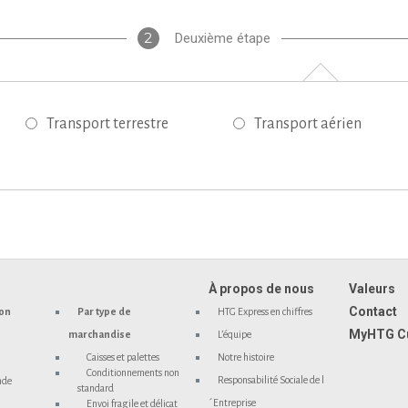
2
Deuxième étape
Transport terrestre
Transport aérien
À propos de nous
Valeurs
Contact
ion
Par type de
HTG Express en chiffres
MyHTG C
marchandise
L’équipe
Caisses et palettes
Notre histoire
Conditionnements non
Responsabilité Sociale de l
nde
standard
´Entreprise
Envoi fragile et délicat