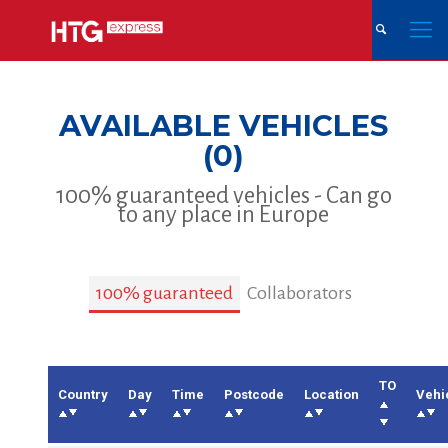
AVAILABLE VEHICLES
(0)
100% guaranteed vehicles - Can go
to any place in Europe
100% guaranteed
Collaborators
TO
Country
Day
Time
Postcode
Location
Vehi