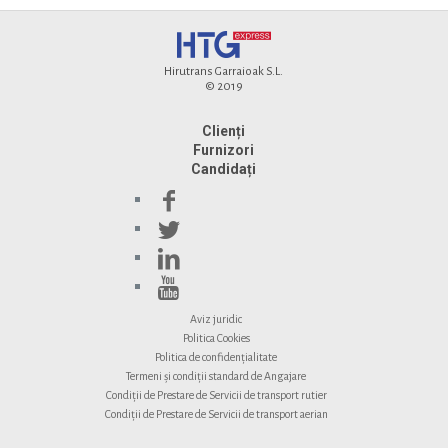
Hirutrans Garraioak S.L.
© 2019
Clienți
Furnizori
Candidați
Aviz juridic
Politica Cookies
Politica de confidențialitate
Termeni și condiții standard de Angajare
Condiții de Prestare de Servicii de transport rutier
Condiții de Prestare de Servicii de transport aerian