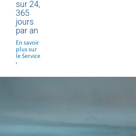
sur 24,
365
jours
par an
En savoir
plus sur
le Service
›