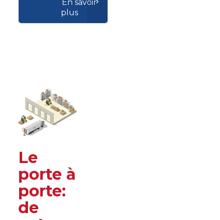
En savoir
plus
Le
porte à
porte:
de