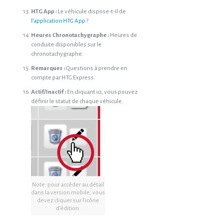
HTG App :
Le véhicule dispose-t-il de
l’application HTG App
?
Heures Chronotachygraphe :
Heures de
conduite disponibles sur le
chronotachygraphe.
Remarques :
Questions à prendre en
compte par HTG Express.
Actif/Inactif :
En cliquant ici, vous pouvez
définir le statut de chaque véhicule.
Note: pour accéder au détail
dans la version mobile, vous
devez cliquer sur l’icône
d’édition.