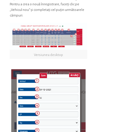
Pentru a crea o nouă înregistrare, faceți clic pe
„Vehicul nou” și completați cel puțin următoarele
câmpuri:
Versiunea desktop