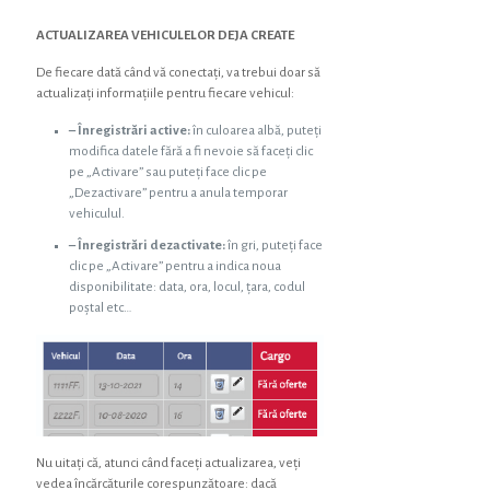
ACTUALIZAREA VEHICULELOR DEJA CREATE
De fiecare dată când vă conectați, va trebui doar să
actualizați informațiile pentru fiecare vehicul:
– Înregistrări active:
în culoarea albă, puteți
modifica datele fără a fi nevoie să faceți clic
pe „Activare” sau puteți face clic pe
„Dezactivare” pentru a anula temporar
vehiculul.
– Înregistrări dezactivate:
în gri, puteți face
clic pe „Activare” pentru a indica noua
disponibilitate: data, ora, locul, țara, codul
poștal etc…
Nu uitați că, atunci când faceți actualizarea, veți
vedea încărcăturile corespunzătoare: dacă