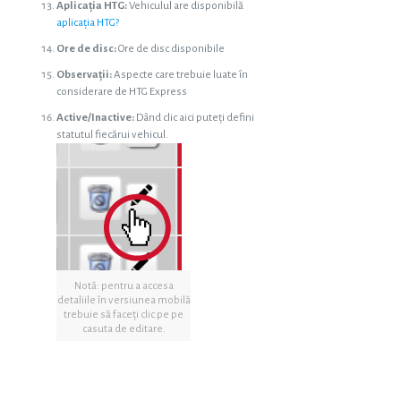
Aplicația HTG:
Vehiculul are disponibilă
aplicația HTG?
Ore de disc:
Ore de disc disponibile
Observații:
Aspecte care trebuie luate în
considerare de HTG Express
Active/Inactive:
Dând clic aici puteți defini
statutul fiecărui vehicul.
Notă: pentru a accesa
detaliile în versiunea mobilă
trebuie să faceți clic pe pe
casuta de editare.