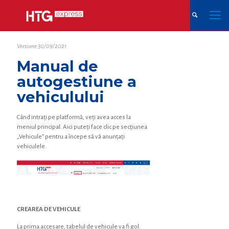
Versiune 30/09/2021
Manual de
autogestiune a
vehiculului
Când intrați pe platformă, veți avea acces la
meniul principal. Aici puteți face clic pe secțiunea
„Vehicule” pentru a începe să vă anunțați
vehiculele.
CREAREA DE VEHICULE
La prima accesare, tabelul de vehicule va fi gol.