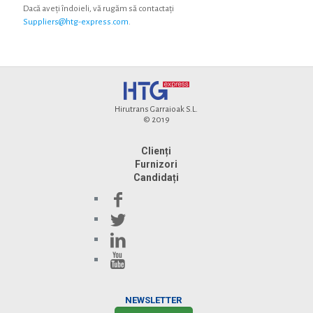
Dacă aveți îndoieli, vă rugăm să contactați
Suppliers@htg-express.com
.
Hirutrans Garraioak S.L.
© 2019
Clienți
Furnizori
Candidați
NEWSLETTER