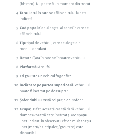
(hh:mm). Nu poate fi un moment din trecut.
Tara:
Locul în care se află vehiculul la data
indicată.
Cod poștal:
Codul poștal al zonei în care se
află vehiculul.
Tip:
tipul de vehicul, care se alege din
meniul derulant.
Return:
Țara în care se întoarce vehiculul.
Platformă:
Are lift?
Frigo:
Este un vehicul frigorific?
Încărcare pe partea superioară:
Vehiculul
poate fi încărcat pe deasupra?
Șofer dublu:
Există cel puțin doi șoferi?
Grupaj:
Bifați această casetă dacă vehiculul
dumneavoastră este încărcat și are spațiu
liber. Indicați în observații cât de mult spațiu
liber (metri/palet/paleți/greutate) este
disponibil.