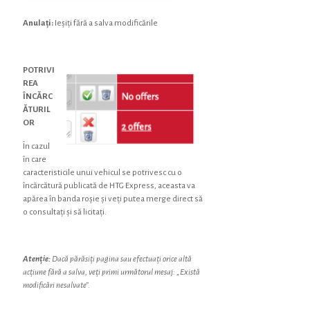
Anulați:
Ieșiți fără a salva modificările
POTRIVI
REA
ÎNCĂRC
ĂTURIL
OR
În cazul
în care
caracteristicile unui vehicul se potrivesc cu o
încărcătură publicată de HTG Express, aceasta va
apărea în banda roșie și veți putea merge direct să
o consultați și să licitați.
Atenție:
Dacă părăsiți pagina sau efectuați orice altă
acțiune fără a salva, veți primi următorul mesaj: „Există
modificări nesalvate”.