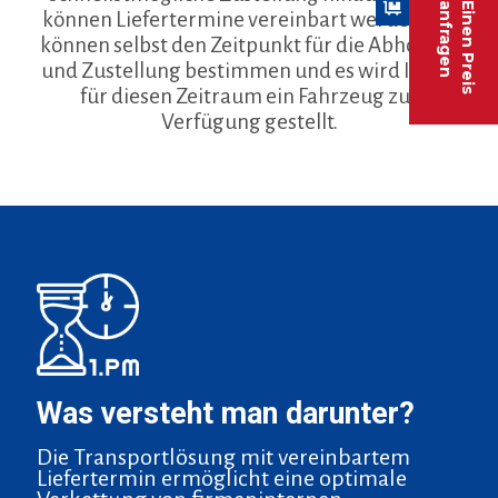
anfragen
Einen Preis
können Liefertermine vereinbart werden: Sie
können selbst den Zeitpunkt für die Abholung
und Zustellung bestimmen und es wird Ihnen
für diesen Zeitraum ein Fahrzeug zur
Verfügung gestellt.
Was versteht man darunter?
Die Transportlösung mit vereinbartem
Liefertermin ermöglicht eine optimale