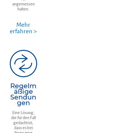
angemessen
halten.
Mehr
erfahren >
Regelm
äßige
Sendun
gen
Eine Lösung,
die für den Fall
gedacht ist,
dass es bei
Ihnen eine