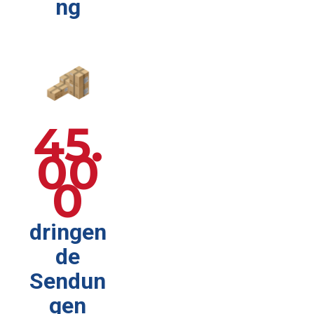
ng
45.
00
0
dringen
de
Sendun
gen