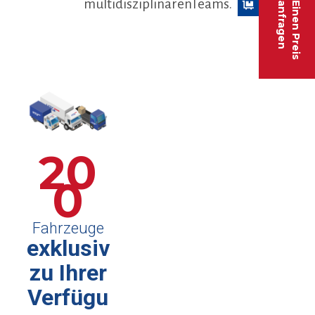
multidisziplinärenTeams.
anfragen
Einen Preis
20
0
Fahrzeuge
exklusiv
zu Ihrer
Verfügu