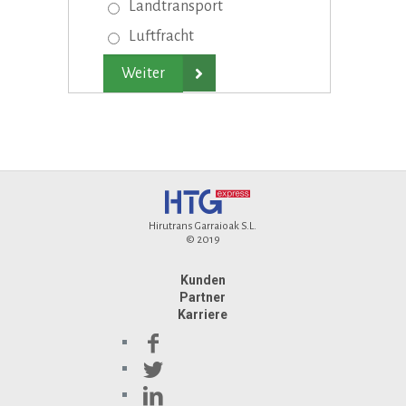
Landtransport
Luftfracht

Hirutrans Garraioak S.L.
© 2019
Kunden
Partner
Karriere