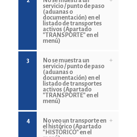
servicio / punto de paso
(aduanas o
documentación) en el
listado de transportes
activos (Apartado
"TRANSPORTE" en el
menú)
3
No se muestra un
servicio / punto de paso
(aduanas o
documentación) en el
listado de transportes
activos (Apartado
"TRANSPORTE" en el
menú)
4
No veo un transporte en
el histórico (Apartado
"HISTÓRICO" en el