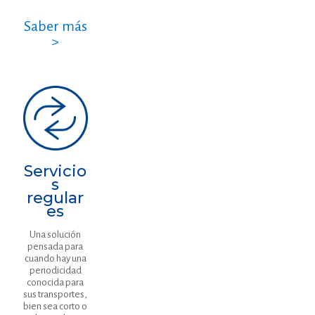
Saber más
>
Servicio
s
regular
es
Una solución
pensada para
cuando hay una
periodicidad
conocida para
sus transportes,
bien sea corto o