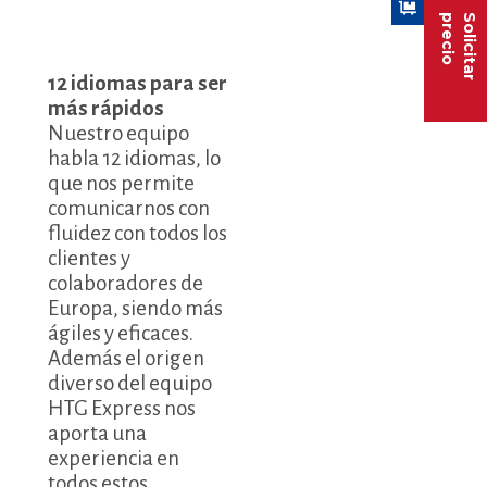
precio
Solicitar
12 idiomas para ser
más rápidos
Nuestro equipo
habla 12 idiomas, lo
que nos permite
comunicarnos con
fluidez con todos los
clientes y
colaboradores de
Europa, siendo más
ágiles y eficaces.
Además el origen
diverso del equipo
HTG Express nos
aporta una
experiencia en
todos estos