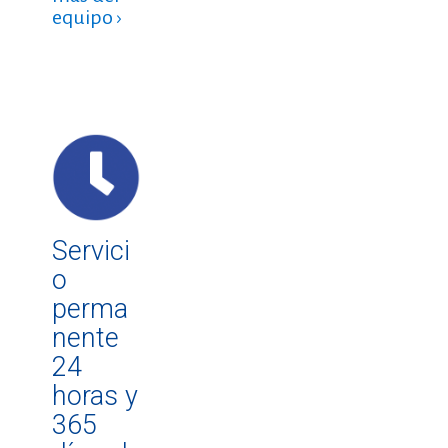
equipo ›
Servici
o
perma
nente
24
horas y
365