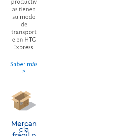
productiv
as tienen
su modo
de
transport
e en HTG
Express.
Saber más
>
Mercan
cía
frágil o