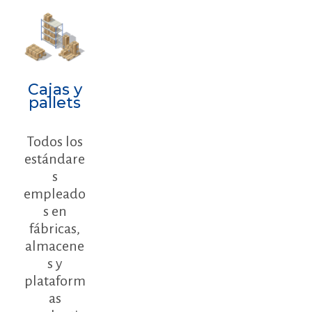
Cajas y
pallets
Todos los
estándare
s
empleado
s en
fábricas,
almacene
s y
plataform
as