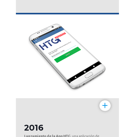
+
2016
Lanzamiento de la App HTG
, una aplicación de