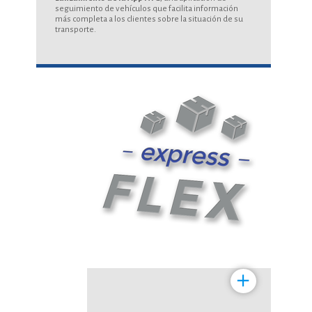
seguimiento de vehículos que facilita información
más completa a los clientes sobre la situación de su
transporte.
+