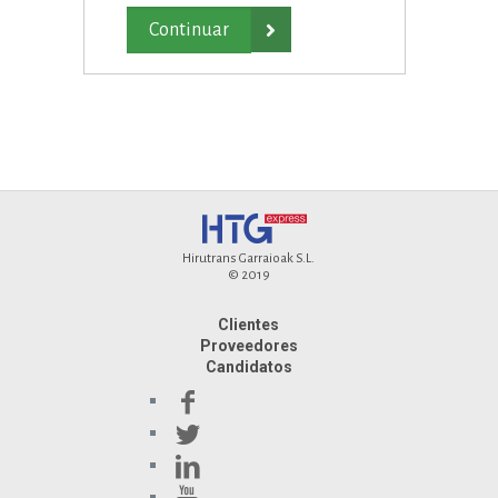

Hirutrans Garraioak S.L.
© 2019
Clientes
Proveedores
Candidatos