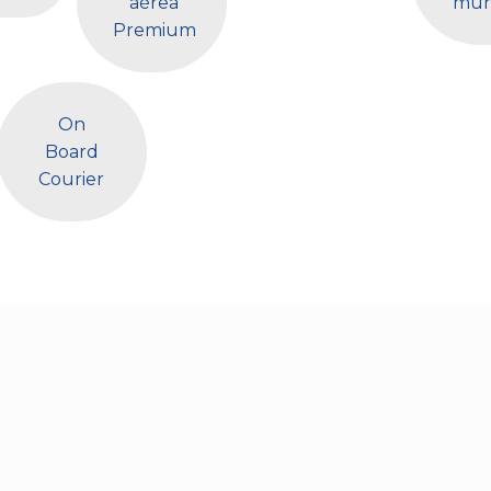
aérea
mu
Premium
On
Board
Courier