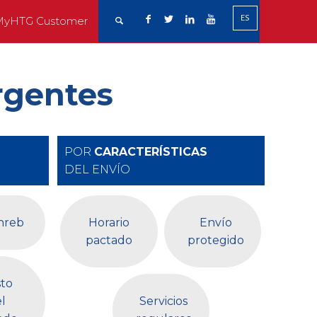
ES
MyHTG Customer
rgentes
POR
CARACTERÍSTICAS
DEL ENVÍO
hreb
Horario
Envío
pactado
protegido
to
l
Servicios