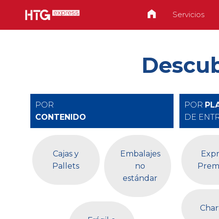
Servicios
Descub
POR
POR
PL
CONTENIDO
DE ENT
Cajas y
Embalajes
Expr
Pallets
no
Prem
estándar
Char