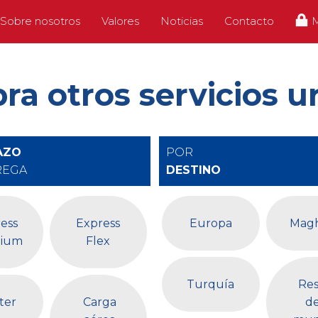
Sobre nosotros
Valores
Noticias
Contacto
ra otros servicios u
AZO
POR
REGA
DESTINO
ess
Express
Europa
Mag
ium
Flex
Turquía
Res
ter
Carga
de