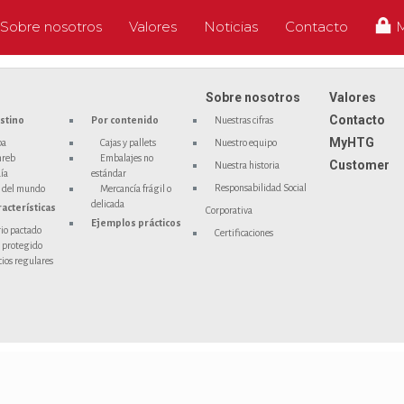
Sobre nosotros
Valores
Noticias
Contacto
Sobre nosotros
Valores
Contacto
stino
Por contenido
Nuestras cifras
MyHTG
pa
Cajas y pallets
Nuestro equipo
reb
Embalajes no
Customer
Nuestra historia
ía
estándar
Responsabilidad Social
 del mundo
Mercancía frágil o
delicada
racterísticas
Corporativa
Ejemplos prácticos
io pactado
Certificaciones
 protegido
cios regulares