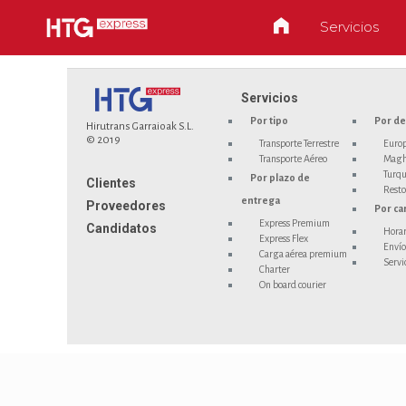
Servicios
Servicios
Por tipo
Por de
Hirutrans Garraioak S.L.
© 2019
Transporte Terrestre
Euro
Transporte Aéreo
Magh
Turqu
Por plazo de
Clientes
Resto
entrega
Proveedores
Por ca
Express Premium
Candidatos
Horar
Express Flex
Envío
Carga aérea premium
Servi
Charter
On board courier