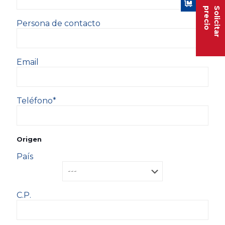
precio
Solicitar
Persona de contacto
Email
Teléfono*
Origen
País
C.P.